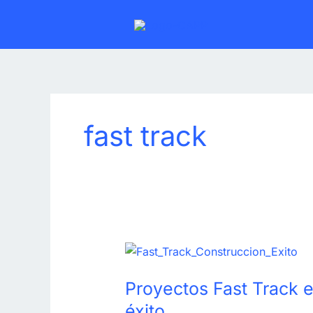
Ir
al
contenido
fast track
Proyectos
Fast
Proyectos Fast Track 
Track
en
éxito