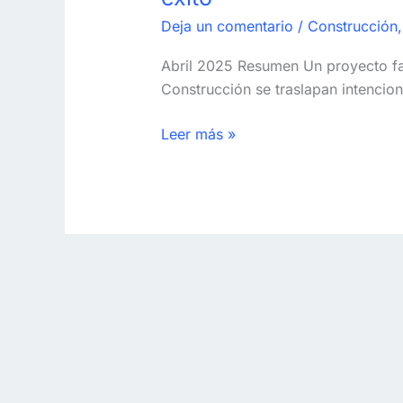
construcción:
Deja un comentario
/
Construcción
cuándo
usarlos
Abril 2025 Resumen Un proyecto fast
y
Construcción se traslapan intencion
cómo
gestionarlos
Leer más »
con
éxito