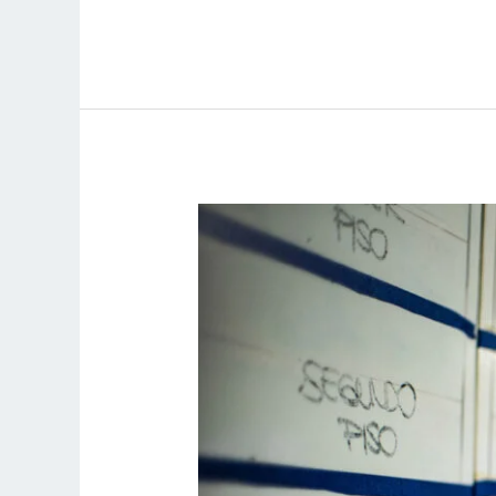
Lean
Construction
para
Oil
&
Gas:
Cómo
las
Buenas
Prácticas