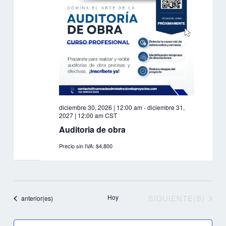
diciembre 30, 2026 | 12:00 am
-
diciembre 31,
2027 | 12:00 am
CST
Auditoria de obra
Precio sin IVA: $4,800
EVENTOS
Hoy
SIGUIENTE(S)
Eventos
anterior(es)