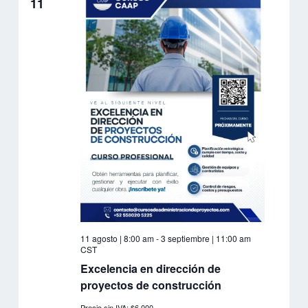
11
Eventos
11 agosto | 8:00 am
-
3 septiembre | 11:00 am
CST
Excelencia en dirección de
proyectos de construcción
Precio sin IVA: $6,000