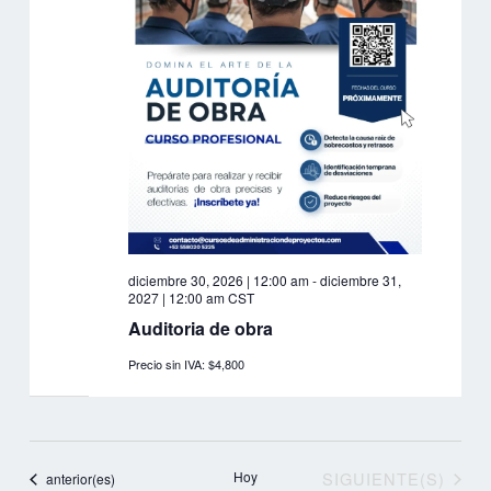
diciembre 30, 2026 | 12:00 am
-
diciembre 31,
2027 | 12:00 am
CST
Auditoria de obra
Precio sin IVA: $4,800
EVENTOS
Hoy
SIGUIENTE(S)
Eventos
anterior(es)