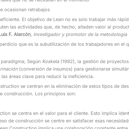
e ocasionan retrabajos
eficiente. El objetivo de Lean no es solo trabajar más rápid
ten las actividades que, de hecho, añaden valor al product
Luis F. Alarcón
,
Investigador y promotor de la metodología
erdicio que es la subutilización de los trabajadores en el
 paradigma; Según
Koskela
(1992), la gestión de proyectos
ormación
(conversión de insumos) para gestionarse simultán
las áreas clave para reducir la ineficiencia.
truction se centran en la eliminación de estos tipos de de
de construcción. Los principios son:
tion se centra en el valor para el cliente. Esto implica iden
ceso de construcción se centre en satisfacer esas necesida
 Lean Construction implica una colaboración constante entre 