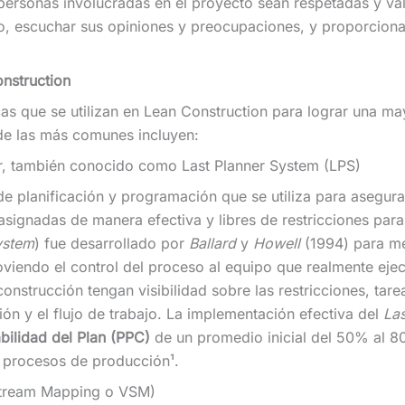
ersonas involucradas en el proyecto sean respetadas y valor
o, escuchar sus opiniones y preocupaciones, y proporciona
nstruction
cas que se utilizan en Lean Construction para lograr una may
de las más comunes incluyen:
dor, también conocido como Last Planner System (LPS)
e planificación y programación que se utiliza para asegurar
signadas de manera efectiva y libres de restricciones para
ystem
) fue desarrollado por
Ballard
y
Howell
(1994) para mej
oviendo el control del proceso al equipo que realmente ejec
nstrucción tengan visibilidad sobre las restricciones, tar
ión y el flujo de trabajo. La implementación efectiva del
Las
bilidad del Plan (PPC)
de un promedio inicial del 50% al 
s procesos de producción¹.
 Stream Mapping o VSM)