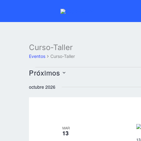
Ir
al
contenido
Curso-Taller
Eventos
Eventos
Curso-Taller
Próximos
Selecciona
octubre 2026
la
fecha.
MAR
13
13